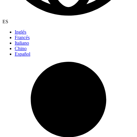
ES
Inglés
Francés
Italiano
Chino
Español