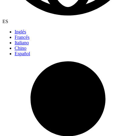
ES
Inglés
Francés
Italiano
Chino
Español