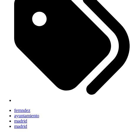
fernndez
ayuntamiento
madrid
madrid