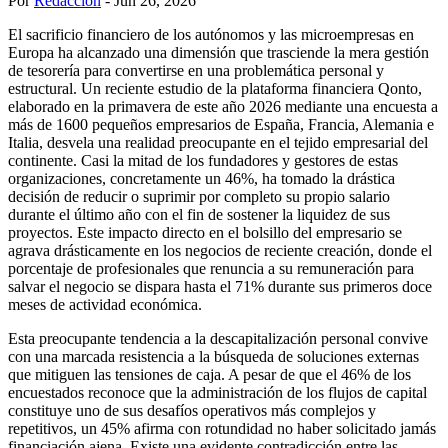
Por
Redacción
- Jun 26, 2026
El sacrificio financiero de los autónomos y las microempresas en
Europa ha alcanzado una dimensión que trasciende la mera gestión
de tesorería para convertirse en una problemática personal y
estructural. Un reciente estudio de la plataforma financiera Qonto,
elaborado en la primavera de este año 2026 mediante una encuesta a
más de 1600 pequeños empresarios de España, Francia, Alemania e
Italia, desvela una realidad preocupante en el tejido empresarial del
continente. Casi la mitad de los fundadores y gestores de estas
organizaciones, concretamente un 46%, ha tomado la drástica
decisión de reducir o suprimir por completo su propio salario
durante el último año con el fin de sostener la liquidez de sus
proyectos. Este impacto directo en el bolsillo del empresario se
agrava drásticamente en los negocios de reciente creación, donde el
porcentaje de profesionales que renuncia a su remuneración para
salvar el negocio se dispara hasta el 71% durante sus primeros doce
meses de actividad económica.
Esta preocupante tendencia a la descapitalización personal convive
con una marcada resistencia a la búsqueda de soluciones externas
que mitiguen las tensiones de caja. A pesar de que el 46% de los
encuestados reconoce que la administración de los flujos de capital
constituye uno de sus desafíos operativos más complejos y
repetitivos, un 45% afirma con rotundidad no haber solicitado jamás
financiación ajena. Existe una evidente contradicción entre las