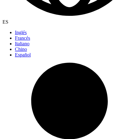
ES
Inglés
Francés
Italiano
Chino
Español