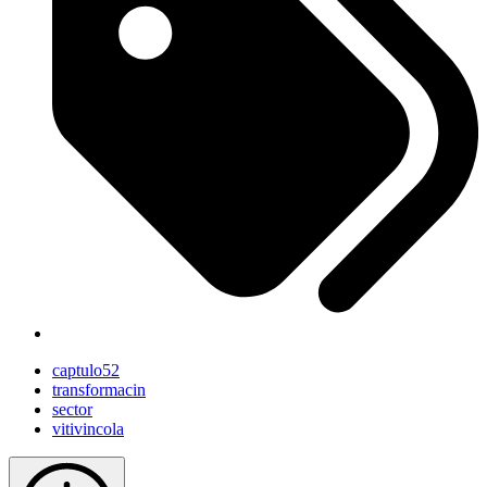
captulo52
transformacin
sector
vitivincola