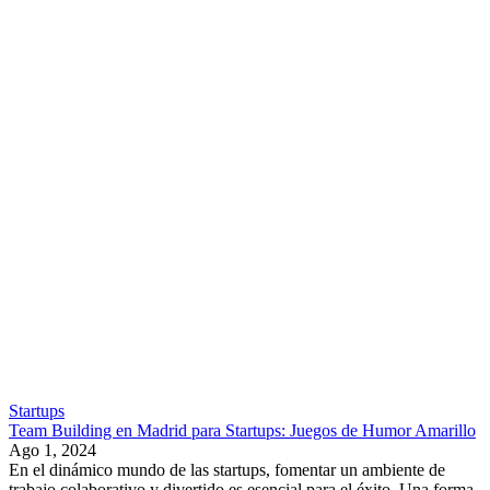
Startups
Team Building en Madrid para Startups: Juegos de Humor Amarillo
Ago 1, 2024
En el dinámico mundo de las startups, fomentar un ambiente de
trabajo colaborativo y divertido es esencial para el éxito. Una forma