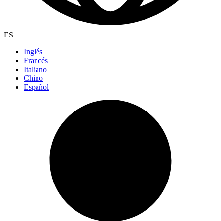
ES
Inglés
Francés
Italiano
Chino
Español