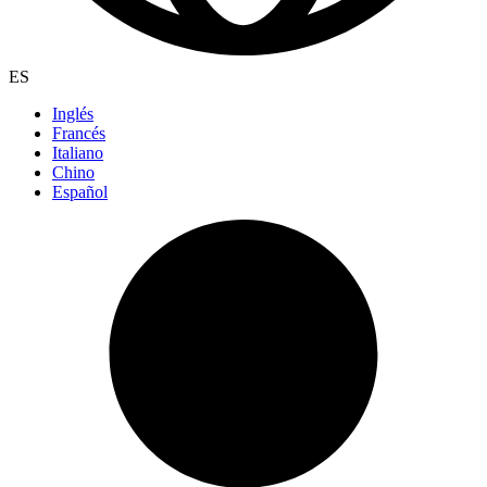
ES
Inglés
Francés
Italiano
Chino
Español