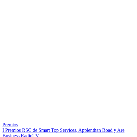
Premios
I Premios RSC de Smart Top Services, Applenthan Road y Are
Business RadioTV