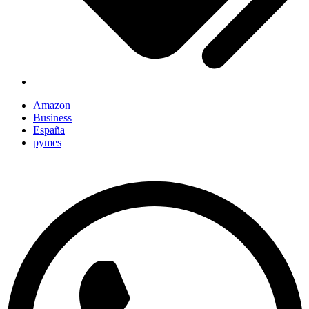
Amazon
Business
España
pymes