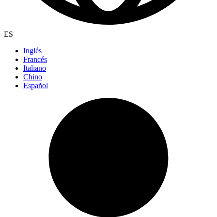
ES
Inglés
Francés
Italiano
Chino
Español