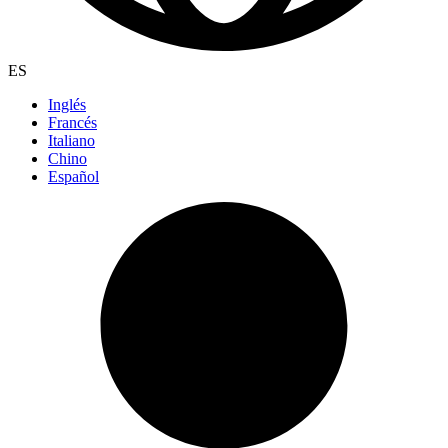
ES
Inglés
Francés
Italiano
Chino
Español