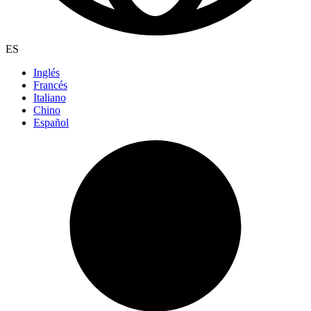
ES
Inglés
Francés
Italiano
Chino
Español