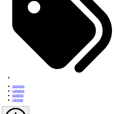
startups
campus
madrid
cierran