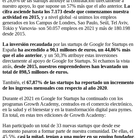
el 28,6% de las startups atribuye la contratación directamente a
nuestro apoyo, lo que supone un 57% más que el año anterior.
La
cifra asciende hasta los 7.173 desde que comenzamos nuestra
actividad en 2015,
y a nivel global -si unimos los empleos
generados en los Campus de Londres, Sao Paulo, Seúl, Tel Aviv,
Tokio y Varsovia- son 50.057 empleos en 2021 y más de 180.198
desde 2015.
La inversión recaudada
por las startups de Google for Startups en
España
ha ascendido a 90,1 millones de euros, un 44,86% más
que el año anterior
, y un 50,3% atribuye estas inversiones
directamente al apoyo de Google for Startups. Si echamos la vista
atrás,
desde 2015, nuestros emprendedores han levantado un
total de 898,5 millones de euros.
También, el
67,87% de las startups ha reportado un incremento
de los ingresos mensuales con respecto al año 2020
.
Durante el 2021 en Google for Startups ha continuado con los
programas Growth Academy, centrados en el comercio electrónico,
en la salud y el bienestar y en la transformación digital para pymes.
En total, en estas tres ediciones de Growth Academy:
Han participado un total de 33 nuevas startups que desde ese
momento pasaron a formar parte de nuestra comunidad. De ellas, el
45,5%,
casi la mitad, tenían a una mujer en su equipo fundador
.