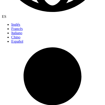
ES
Inglés
Francés
Italiano
Chino
Español