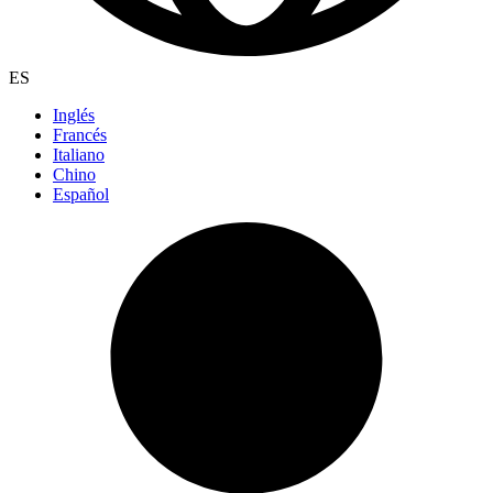
ES
Inglés
Francés
Italiano
Chino
Español