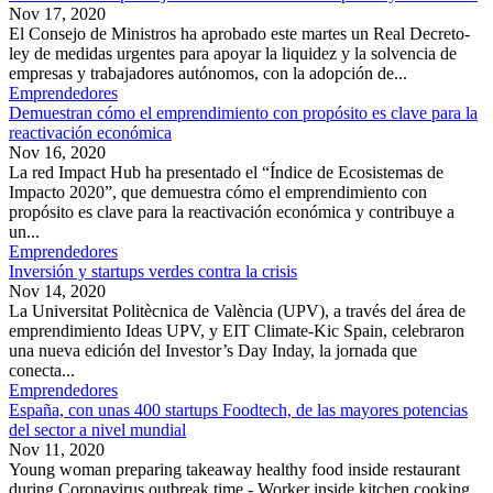
Nov 17, 2020
El Consejo de Ministros ha aprobado este martes un Real Decreto-
ley de medidas urgentes para apoyar la liquidez y la solvencia de
empresas y trabajadores autónomos, con la adopción de...
Emprendedores
Demuestran cómo el emprendimiento con propósito es clave para la
reactivación económica
Nov 16, 2020
La red Impact Hub ha presentado el “Índice de Ecosistemas de
Impacto 2020”, que demuestra cómo el emprendimiento con
propósito es clave para la reactivación económica y contribuye a
un...
Emprendedores
Inversión y startups verdes contra la crisis
Nov 14, 2020
La Universitat Politècnica de València (UPV), a través del área de
emprendimiento Ideas UPV, y EIT Climate-Kic Spain, celebraron
una nueva edición del Investor’s Day Inday, la jornada que
conecta...
Emprendedores
España, con unas 400 startups Foodtech, de las mayores potencias
del sector a nivel mundial
Nov 11, 2020
Young woman preparing takeaway healthy food inside restaurant
during Coronavirus outbreak time - Worker inside kitchen cooking