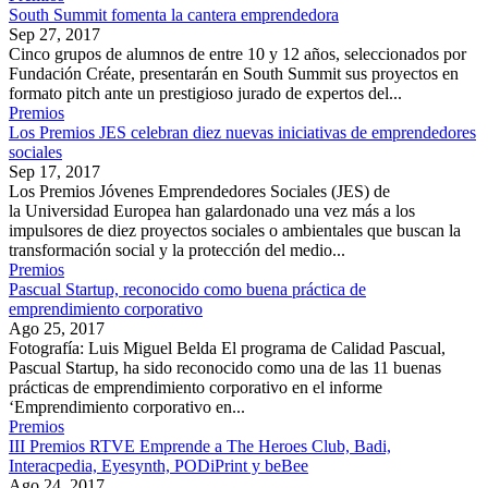
South Summit fomenta la cantera emprendedora
Sep 27, 2017
Cinco grupos de alumnos de entre 10 y 12 años, seleccionados por
Fundación Créate, presentarán en South Summit sus proyectos en
formato pitch ante un prestigioso jurado de expertos del...
Premios
Los Premios JES celebran diez nuevas iniciativas de emprendedores
sociales
Sep 17, 2017
Los Premios Jóvenes Emprendedores Sociales (JES) de
la Universidad Europea han galardonado una vez más a los
impulsores de diez proyectos sociales o ambientales que buscan la
transformación social y la protección del medio...
Premios
Pascual Startup, reconocido como buena práctica de
emprendimiento corporativo
Ago 25, 2017
Fotografía: Luis Miguel Belda El programa de Calidad Pascual,
Pascual Startup, ha sido reconocido como una de las 11 buenas
prácticas de emprendimiento corporativo en el informe
‘Emprendimiento corporativo en...
Premios
III Premios RTVE Emprende a The Heroes Club, Badi,
Interacpedia, Eyesynth, PODiPrint y beBee
Ago 24, 2017