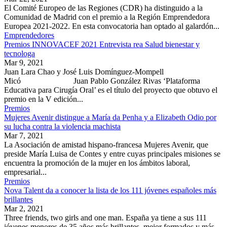
El Comité Europeo de las Regiones (CDR) ha distinguido a la
Comunidad de Madrid con el premio a la Región Emprendedora
Europea 2021-2022. En esta convocatoria han optado al galardón...
Emprendedores
Premios INNOVACEF 2021 Entrevista rea Salud bienestar y
tecnologa
Mar 9, 2021
Juan Lara Chao y José Luis Domínguez-Mompell
Micó Juan Pablo González Rivas ‘Plataforma
Educativa para Cirugía Oral’ es el título del proyecto que obtuvo el
premio en la V edición...
Premios
Mujeres Avenir distingue a María da Penha y a Elizabeth Odio por
su lucha contra la violencia machista
Mar 7, 2021
La Asociación de amistad hispano-francesa Mujeres Avenir, que
preside María Luisa de Contes y entre cuyas principales misiones se
encuentra la promoción de la mujer en los ámbitos laboral,
empresarial...
Premios
Nova Talent da a conocer la lista de los 111 jóvenes españoles más
brillantes
Mar 2, 2021
Three friends, two girls and one man. España ya tiene a sus 111
jóvenes menores de 35 años más brillantes, mejor formados y más