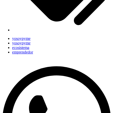
yosoypyme
yosoypyme
ecosistema
emprendedor