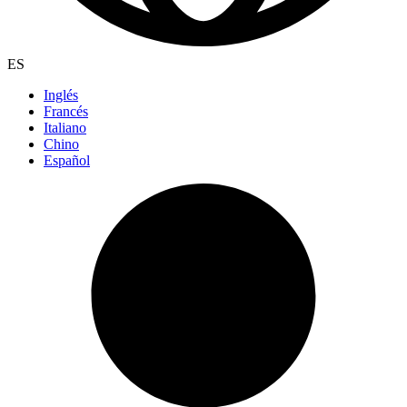
ES
Inglés
Francés
Italiano
Chino
Español