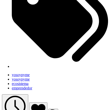
yosoypyme
yosoypyme
ecosistema
emprendedor