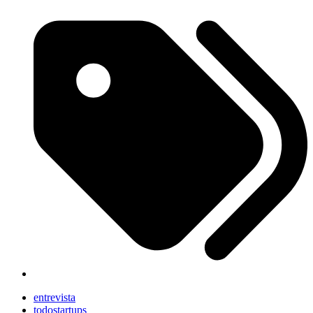
entrevista
todostartups