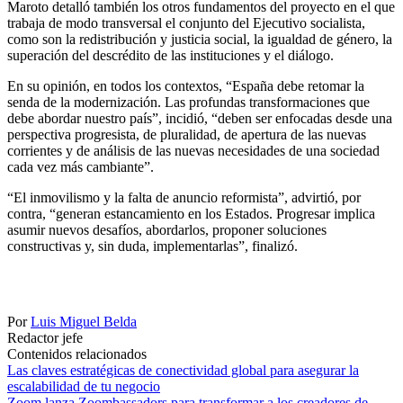
Maroto detalló también los otros fundamentos del proyecto en el que
trabaja de modo transversal el conjunto del Ejecutivo socialista,
como son la redistribución y justicia social, la igualdad de género, la
superación del descrédito de las instituciones y el diálogo.
En su opinión, en todos los contextos, “España debe retomar la
senda de la modernización. Las profundas transformaciones que
debe abordar nuestro país”, incidió, “deben ser enfocadas desde una
perspectiva progresista, de pluralidad, de apertura de las nuevas
corrientes y de análisis de las nuevas necesidades de una sociedad
cada vez más cambiante”.
“El inmovilismo y la falta de anuncio reformista”, advirtió, por
contra, “generan estancamiento en los Estados. Progresar implica
asumir nuevos desafíos, abordarlos, proponer soluciones
constructivas y, sin duda, implementarlas”, finalizó.
Por
Luis Miguel Belda
Redactor jefe
Contenidos relacionados
Las claves estratégicas de conectividad global para asegurar la
escalabilidad de tu negocio
Zoom lanza Zoombassadors para transformar a los creadores de