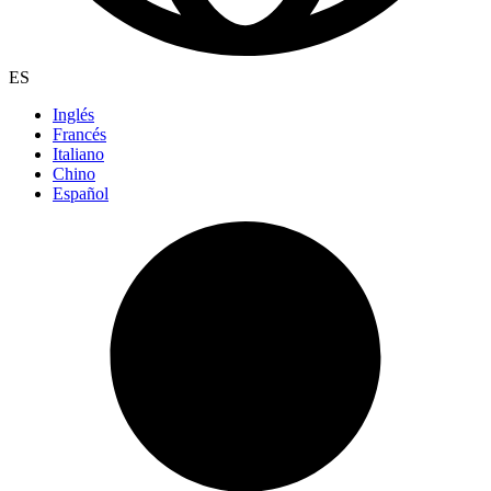
ES
Inglés
Francés
Italiano
Chino
Español