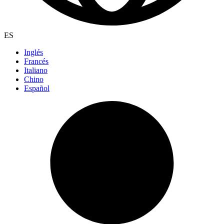
ES
Inglés
Francés
Italiano
Chino
Español