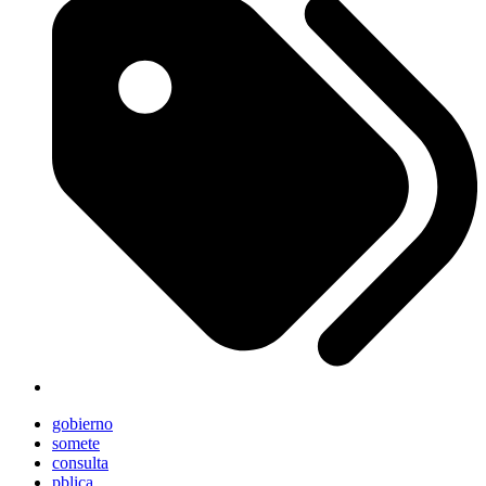
gobierno
somete
consulta
pblica