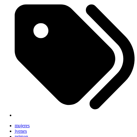
mujeres
jvenes
priman