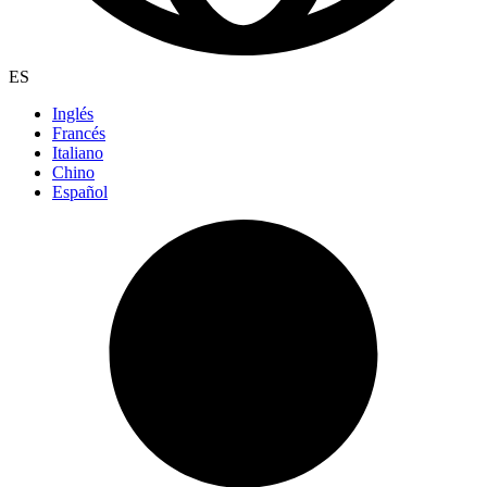
ES
Inglés
Francés
Italiano
Chino
Español