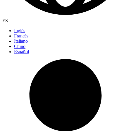
ES
Inglés
Francés
Italiano
Chino
Español