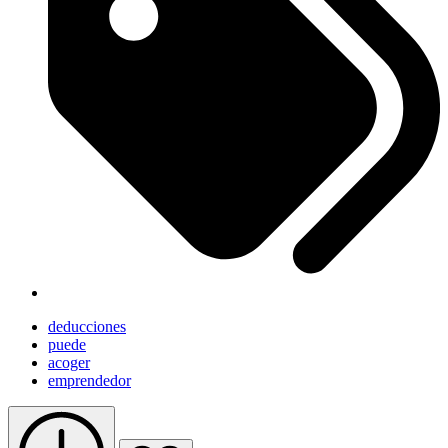
deducciones
puede
acoger
emprendedor