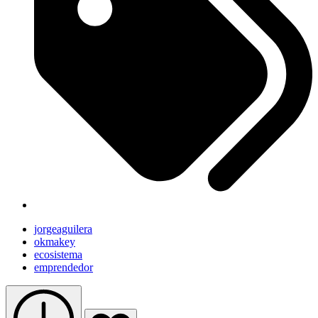
jorgeaguilera
okmakey
ecosistema
emprendedor