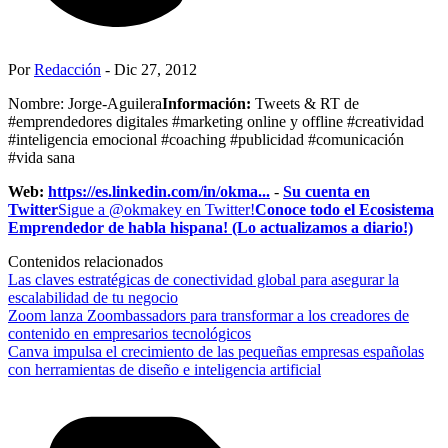
Por
Redacción
- Dic 27, 2012
Nombre: Jorge-Aguilera
Información:
Tweets & RT de
#emprendedores digitales #marketing online y offline #creatividad
#inteligencia emocional #coaching #publicidad #comunicación
#vida sana
Web:
https://es.linkedin.com/in/okma...
-
Su cuenta en
Twitter
Sigue a @okmakey en Twitter!
Conoce todo el Ecosistema
Emprendedor de habla hispana! (Lo actualizamos a diario!)
Contenidos relacionados
Las claves estratégicas de conectividad global para asegurar la
escalabilidad de tu negocio
Zoom lanza Zoombassadors para transformar a los creadores de
contenido en empresarios tecnológicos
Canva impulsa el crecimiento de las pequeñas empresas españolas
con herramientas de diseño e inteligencia artificial