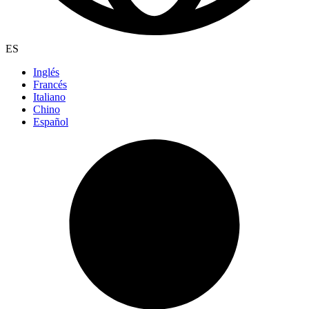
ES
Inglés
Francés
Italiano
Chino
Español