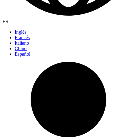
ES
Inglés
Francés
Italiano
Chino
Español