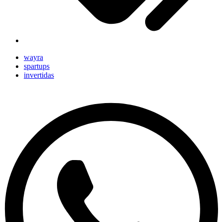
wayra
spartups
invertidas