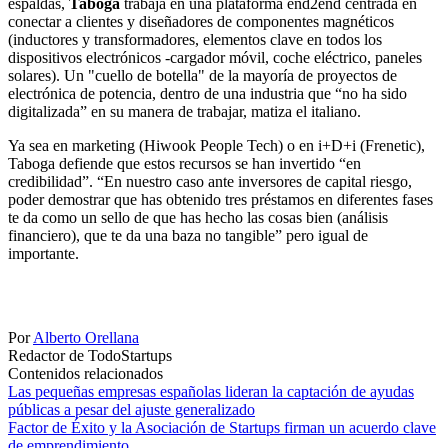
espaldas,
Taboga
trabaja en una plataforma end2end centrada en
conectar a clientes y diseñadores de componentes magnéticos
(inductores y transformadores, elementos clave en todos los
dispositivos electrónicos -cargador móvil, coche eléctrico, paneles
solares). Un "cuello de botella" de la mayoría de proyectos de
electrónica de potencia, dentro de una industria que “no ha sido
digitalizada” en su manera de trabajar, matiza el italiano.
Ya sea en marketing (Hiwook People Tech) o en i+D+i (Frenetic),
Taboga defiende que estos recursos se han invertido “en
credibilidad”. “En nuestro caso ante inversores de capital riesgo,
poder demostrar que has obtenido tres préstamos en diferentes fases
te da como un sello de que has hecho las cosas bien (análisis
financiero), que te da una baza no tangible” pero igual de
importante.
Por
Alberto Orellana
Redactor de TodoStartups
Contenidos relacionados
Las pequeñas empresas españolas lideran la captación de ayudas
públicas a pesar del ajuste generalizado
Factor de Éxito y la Asociación de Startups firman un acuerdo clave
de emprendimiento