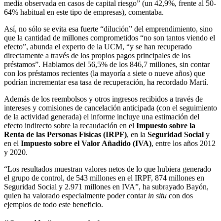
media observada en casos de capital riesgo” (un 42,9%, frente al 50-
64% habitual en este tipo de empresas), comentaba.
Así, no sólo se evita esa fuerte “dilución” del emprendimiento, sino
que la cantidad de millones comprometidos “no son tantos viendo el
efecto”, abunda el experto de la UCM, “y se han recuperado
directamente a través de los propios pagos principales de los
préstamos”. Hablamos del 56,5% de los 846,7 millones, sin contar
con los préstamos recientes (la mayoría a siete o nueve años) que
podrían incrementar esa tasa de recuperación, ha recordado Martí.
Además de los reembolsos y otros ingresos recibidos a través de
intereses y comisiones de cancelación anticipada (con el seguimiento
de la actividad generada) el informe incluye una estimación del
efecto indirecto sobre la recaudación en el
Impuesto sobre la
Renta de las Personas Físicas (IRPF)
, en la
Seguridad Social
y
en el
Impuesto sobre el Valor Añadido (IVA)
, entre los años 2012
y 2020.
“Los resultados muestran valores netos de lo que hubiera generado
el grupo de control, de 543 millones en el IRPF, 874 millones en
Seguridad Social y 2.971 millones en IVA”, ha subrayado Bayón,
quien ha valorado especialmente poder contar
in situ
con dos
ejemplos de todo este beneficio.