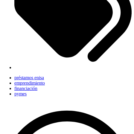
préstamos enisa
emprendimiento
financiación
pymes