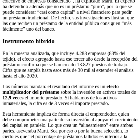
colectivo de empresas considerado”,
ha explicado Martí. El experto
ha defendido además que no es un préstamo ”puro”, por lo que se
puede considerar “casi como capital” a nivel financiero para pedir
un préstamo tradicional. De hecho, sus investigaciones ilustran que
las que reciben un préstamo de la entidad pública consiguen “más
fácilmente” uno del banco.
Instrumento híbrido
En la muestra analizada, que incluye 4.288 empresas (83% del
tejido), el efecto agregado hasta ese tercer año desde la recepción del
préstamo confirma que se han creado 13.827 puestos de trabajo.
Cifra que se amplía hasta esos más de 30 mil al extender el análisis
hasta el año 2020.
Los números mandan: el resultado del informe es un
efecto
multiplicador del préstamo
sobre la inversión en activos totales de
12,9 veces
el importe prestado. Si hablamos de los activos
inmateriales, la cifra es de 3 veces el importe prestado.
Esta herramienta implica de forma directa al emprendedor, quien
debe comprometer una parte de su inversión al apoyar el crecimiento
del capital en paralelo. Lo que crea un “alineamiento” entre ambas
partes, aseveraba Martí. Sea por eso o por la buena selección, lo
cierto es que “el porcentaje de préstamos fallidos es inferior a la