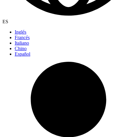
ES
Inglés
Francés
Italiano
Chino
Español