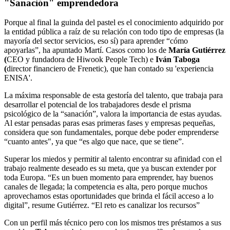
"Sanación" emprendedora
Porque al final la guinda del pastel es el conocimiento adquirido por
la entidad pública a raíz de su relación con todo tipo de empresas (la
mayoría del sector servicios, eso sí) para aprender “cómo
apoyarlas”, ha apuntado Martí. Casos como los de
María Gutiérrez
(
CEO y fundadora de Hiwook People Tech) e
Iván Taboga
(
director financiero de Frenetic), que han contado su 'experiencia
ENISA'.
La máxima responsable de esta gestoría del talento, que trabaja para
desarrollar el potencial de los trabajadores desde el prisma
psicológico de la “sanación”, valora la importancia de estas ayudas.
Al estar pensadas paras esas primeras fases y empresas pequeñas,
considera que son fundamentales, porque debe poder emprenderse
“cuanto antes", ya que “es algo que nace, que se tiene”.
Superar los miedos y permitir al talento encontrar su afinidad con el
trabajo realmente deseado es su meta, que ya buscan extender por
toda Europa. “Es un buen momento para emprender, hay buenos
canales de llegada; la competencia es alta, pero porque muchos
aprovechamos estas oportunidades que brinda el fácil acceso a lo
digital”, resume Gutiérrez. “El reto es canalizar los recursos”
Con un perfil más técnico pero con los mismos tres préstamos a sus