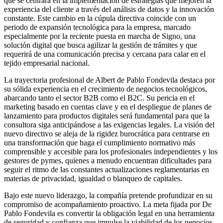
que se centrará en la implementación de estrategias que mejoren la
experiencia del cliente a través del análisis de datos y la innovación
constante. Este cambio en la cúpula directiva coincide con un
periodo de expansión tecnológica para la empresa, marcado
especialmente por la reciente puesta en marcha de Signo, una
solución digital que busca agilizar la gestión de trámites y que
requerirá de una comunicación precisa y cercana para calar en el
tejido empresarial nacional.
La trayectoria profesional de Albert de Pablo Fondevila destaca por
su sólida experiencia en el crecimiento de negocios tecnológicos,
abarcando tanto el sector B2B como el B2C. Su pericia en el
marketing basado en cuentas clave y en el despliegue de planes de
lanzamiento para productos digitales será fundamental para que la
consultora siga anticipándose a las exigencias legales. La visión del
nuevo directivo se aleja de la rigidez burocrática para centrarse en
una transformación que haga el cumplimiento normativo más
comprensible y accesible para los profesionales independientes y los
gestores de pymes, quienes a menudo encuentran dificultades para
seguir el ritmo de las constantes actualizaciones reglamentarias en
materias de privacidad, igualdad o blanqueo de capitales.
Bajo este nuevo liderazgo, la compañía pretende profundizar en su
compromiso de acompañamiento proactivo. La meta fijada por De
Pablo Fondevila es convertir la obligación legal en una herramienta
de seguridad y confianza que impulse la viabilidad de los negocios