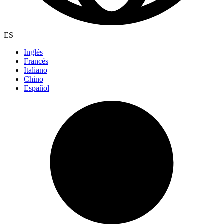
ES
Inglés
Francés
Italiano
Chino
Español