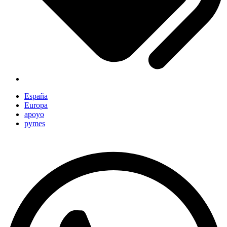
España
Europa
apoyo
pymes