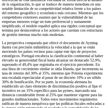
de la organización, lo que se traduce de manera inmediata en una
notable limitación de su competitividad relativa frente a los países
del entorno geográfico y económico más cercano. Mientras que los
competidores exteriores asumen que la vulnerabilidad de las
empresas menores exige un trato preferencial y sumamente
simplificado, el modelo español aplica una rigidez conceptual que
termina por desincentivar a los actores que cuentan con estructuras
de gestión internas mucho más modestas.
La perspectiva comparada que ofrece el documento de Ayming
ilustra con precisión milimétrica la velocidad a la que se están
moviendo los países vecinos para captar este tipo de proyectos
estratégicos. Portugal encabeza la clasificación continental al haber
elevado su generosidad fiscal hasta alcanzar un destacado 52,9%,
superando el 49,4% que registraba en el ejercicio precedente. En
una línea de crecimiento similar se sitúa Irlanda, que incrementa su
tasa de retorno del 30% al 35%, mientras que Polonia experimenta
una escalada espectacular al pasar de un discreto 19% a un sólido
30% de bonificación. Por su parte, la economía alemana ha
establecido un claro elemento de discriminación positiva al fijar el
incentivo en un 35% específico para las pymes, marcando una
distancia considerable frente al 25% que mantiene vigente para las
grandes multinacionales. Todos estos movimientos regulatorios
ratifican de manera inequívoca que las políticas fiscales enfocadas a
la ciencia están priorizando el escalado y la consolidación de las