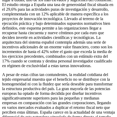
El estudio otorga a España una tasa de generosidad fiscal situada en
el 29,6% para las actividades puras de investigación y desarrollo,
complementada con un 12% aplicable de manera específica a los
proyectos de innovación tecnológica. Llevado al terreno de la
ejecución práctica y bajo determinados supuestos normativos bien
definidos, este esquema permite a las organizaciones llegar a
recuperar hasta cincuenta y nueve céntimos por cada euro que
deciden invertir en actividades científicas y tecnológicas. La
arquitectura del sistema español contempla además una serie de
incentivos adicionales de un enorme valor financiero, como son los
incrementos de hasta el 42% sobre el gasto que exceda la media de
los ejercicios precedentes, combinados con un estímulo extra del
17% cuando se contrata y destina personal investigador cualificado
en régimen de exclusividad a estas tareas innovadoras.
A pesar de estas cifras tan contundentes, la realidad cotidiana del
tejido empresarial muestra que el beneficio no se distribuye con la
homogeneidad ni con la fluidez que sería deseable para transformar
la estructura productiva del país. La gran mayoría de las potencias
europeas ha optado de forma decidida por diseñar incentivos
significativamente superiores para las pequeñas y medianas
empresas en comparación con las grandes corporaciones, llegando
en varios mercados evaluados a duplicar el retorno fiscal neto que
perciben estas últimas. España carece en la actualidad de una ventaja
diferencial de esta naturaleza vinculada de forma directa al tamaño