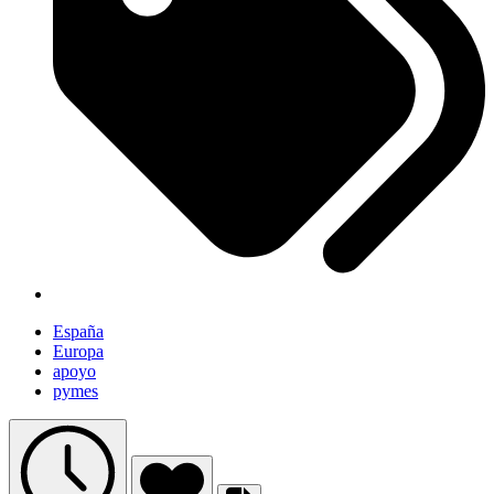
España
Europa
apoyo
pymes