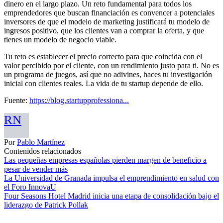
dinero en el largo plazo. Un reto fundamental para todos los
emprendedores que buscan financiación es convencer a potenciales
inversores de que el modelo de marketing justificará tu modelo de
ingresos positivo, que los clientes van a comprar la oferta, y que
tienes un modelo de negocio viable.
Tu reto es establecer el precio correcto para que coincida con el
valor percibido por el cliente, con un rendimiento justo para ti. No es
un programa de juegos, así que no adivines, haces tu investigación
inicial con clientes reales. La vida de tu startup depende de ello.
Fuente:
https://blog.startupprofessiona...
RN
Por
Pablo Martínez
Contenidos relacionados
Las pequeñas empresas españolas pierden margen de beneficio a
pesar de vender más
La Universidad de Granada impulsa el emprendimiento en salud con
el Foro InnovaU
Four Seasons Hotel Madrid inicia una etapa de consolidación bajo el
liderazgo de Patrick Pollak