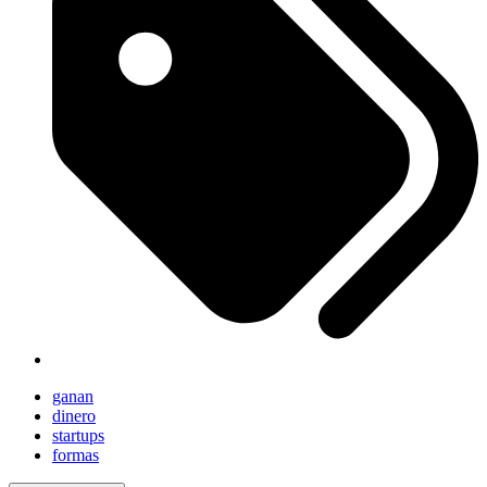
ganan
dinero
startups
formas