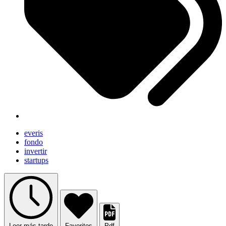
everis
fondo
invertir
startups
Leer más tarde
Favoritos
Pdf