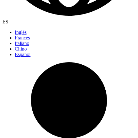
ES
Inglés
Francés
Italiano
Chino
Español