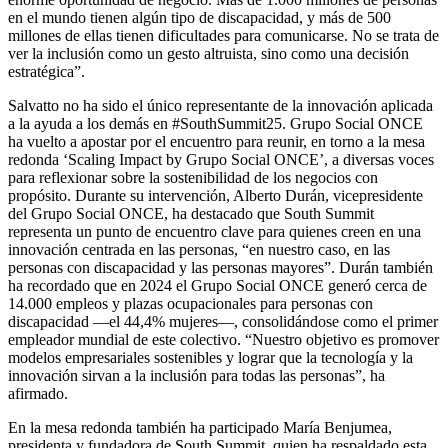
en el mundo tienen algún tipo de discapacidad, y más de 500
millones de ellas tienen dificultades para comunicarse. No se trata de
ver la inclusión como un gesto altruista, sino como una decisión
estratégica”.
Salvatto no ha sido el único representante de la innovación aplicada
a la ayuda a los demás en #SouthSummit25. Grupo Social ONCE
ha vuelto a apostar por el encuentro para reunir, en torno a la mesa
redonda ‘Scaling Impact by Grupo Social ONCE’, a diversas voces
para reflexionar sobre la sostenibilidad de los negocios con
propósito. Durante su intervención, Alberto Durán, vicepresidente
del Grupo Social ONCE, ha destacado que South Summit
representa un punto de encuentro clave para quienes creen en una
innovación centrada en las personas, “en nuestro caso, en las
personas con discapacidad y las personas mayores”. Durán también
ha recordado que en 2024 el Grupo Social ONCE generó cerca de
14.000 empleos y plazas ocupacionales para personas con
discapacidad —el 44,4% mujeres—, consolidándose como el primer
empleador mundial de este colectivo. “Nuestro objetivo es promover
modelos empresariales sostenibles y lograr que la tecnología y la
innovación sirvan a la inclusión para todas las personas”, ha
afirmado.
En la mesa redonda también ha participado María Benjumea,
presidenta y fundadora de South Summit, quien ha respaldado esta