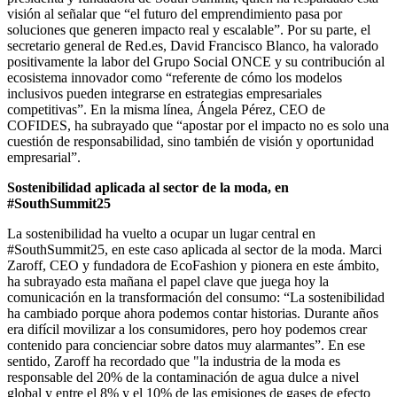
visión al señalar que “el futuro del emprendimiento pasa por
soluciones que generen impacto real y escalable”. Por su parte, el
secretario general de Red.es, David Francisco Blanco, ha valorado
positivamente la labor del Grupo Social ONCE y su contribución al
ecosistema innovador como “referente de cómo los modelos
inclusivos pueden integrarse en estrategias empresariales
competitivas”. En la misma línea, Ángela Pérez, CEO de
COFIDES, ha subrayado que “apostar por el impacto no es solo una
cuestión de responsabilidad, sino también de visión y oportunidad
empresarial”.
Sostenibilidad aplicada al sector de la moda, en
#SouthSummit25
La sostenibilidad ha vuelto a ocupar un lugar central en
#SouthSummit25, en este caso aplicada al sector de la moda. Marci
Zaroff, CEO y fundadora de EcoFashion y pionera en este ámbito,
ha subrayado esta mañana el papel clave que juega hoy la
comunicación en la transformación del consumo: “La sostenibilidad
ha cambiado porque ahora podemos contar historias. Durante años
era difícil movilizar a los consumidores, pero hoy podemos crear
contenido para concienciar sobre datos muy alarmantes”. En ese
sentido, Zaroff ha recordado que "la industria de la moda es
responsable del 20% de la contaminación de agua dulce a nivel
global y entre el 8% y el 10% de las emisiones de gases de efecto