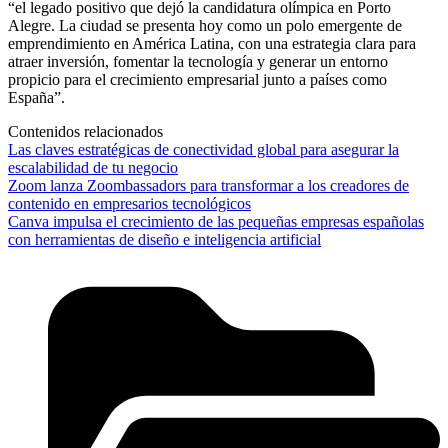
“el legado positivo que dejó la candidatura olímpica en Porto
Alegre. La ciudad se presenta hoy como un polo emergente de
emprendimiento en América Latina, con una estrategia clara para
atraer inversión, fomentar la tecnología y generar un entorno
propicio para el crecimiento empresarial junto a países como
España”.
Contenidos relacionados
Las claves estratégicas de conectividad global para asegurar la
escalabilidad de tu negocio
Zoom lanza Zoombassadors para transformar a los creadores de
contenido en empresarios tecnológicos
Canva impulsa el crecimiento de las pequeñas empresas españolas
con herramientas de diseño e inteligencia artificial