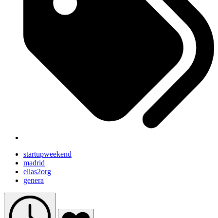
startupweekend
madrid
ellas2org
genera