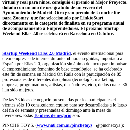
virtual y real para niños,
consiguió el premio al Mejor Proyecto,
dotado con un año de uso gratuito de un vivero del
Ayuntamiento de Madrid
.
Otro gran premio de la noche fue
para Zoomry, que fue seleccionado por LinktoStart
directamente en la categoría de finalista en su programa anual
de acompañamiento a Emprendedores.
El próximo Startup
Weekend Ellas 2.0 se celebrará en Barcelona en Octubre.
Startup Weekend Ellas 2.0 Madrid
, el evento internacional para
crear empresas de internet durante 54 horas seguidas, importado a
España por Ellas 2.0, organización sin ánimo de lucro para impulsar
el emprendimiento femenino de base tecnológica, se ha celebrado
este fin de semana en Madrid On Rails con la participación de 85
profesionales de diferentes disciplinas (tecnología, marketing,
empresa, programadores, artistas, diseñadores, etc.), de los cuales 36
han sido mujeres.
De las 33 ideas de negocio presentadas por los participantes el
viernes sólo 10 consiguieron equipo para ser desarrolladas a lo largo
del fin de semana y presentadas el domingo ante la mesa de
inversores. Estas
10 ideas de negocio
son:
PINCHE TOYS. (
www.na8.com.ar/pinchetoys
- @pinchetoys ):