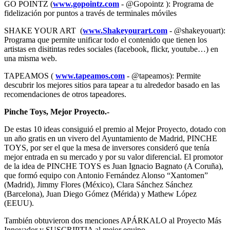
GO POINTZ (
www.gopointz.com
- @Gopointz ): Programa de
fidelización por puntos a través de terminales móviles
SHAKE YOUR ART (
www.Shakeyourart.com
- @shakeyouart):
Programa que permite unificar todo el contenido que tienen los
artistas en disitintas redes sociales (facebook, flickr, youtube…) en
una misma web.
TAPEAMOS (
www.tapeamos.com
- @tapeamos): Permite
descubrir los mejores sitios para tapear a tu alrededor basado en las
recomendaciones de otros tapeadores.
Pinche Toys, Mejor Proyecto.-
De estas 10 ideas consiguió el premio al Mejor Proyecto, dotado con
un año gratis en un vivero del Ayuntamiento de Madrid, PINCHE
TOYS, por ser el que la mesa de inversores consideró que tenía
mejor entrada en su mercado y por su valor diferencial.
El promotor
de la idea de PINCHE TOYS es Juan Ignacio Bagnato (A Coruña),
que formó equipo con Antonio Fernández Alonso “Xantomen”
(Madrid), Jimmy Flores (México), Clara Sánchez Sánchez
(Barcelona), Juan Diego Gómez (Mérida) y Mathew López
(EEUU).
También obtuvieron dos menciones APÁRKALO al Proyecto Más
Innovador y SUSCRIPTIA al mejor equipo.