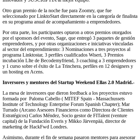
Otro gran premio de la noche fue para Zoomry, que fue
seleccionado por LinktoStart directamente en la categoría de finalista
en su programa anual de acompañamiento a emprendedores.
Por otra parte, los participantes optaron a otros premios otorgados
por el sponsors del evento, Sage, que entregó 3 paquetes de gestión
emprendedores, y por otras organizaciones e iniciativas vinculadas
al sector del emprendimiento: 3 Nominaciones a tres proyectos al
programa Linktostar, 3 perfiles cualificados Wiseri, 3 Premios
incubación LIte de Becodemyfriend, 3 coaching a 3 emprendedores
y 1 curso sobre el éxito de La Trinchera, perfiles en 12 designers y
un hosting en Acens.
Inversores y mentores del Startup Weekend Ellas 2.0 Madrid.-
La mesa de inversores que dieron feedback a los proyectos estuvo
formada por Paloma Cabello ( MITEF Spain - Massachussets
Institute of Technology Enterprise Forum Spanish Chapter); Mar
Turrado (Arcano Asesores Financieros como Directora de Clientes
Estratégicos) Carlos Méndez, Socio gestor de FITalent (venture
capital) de la Fundación Everis y Mikko Järvenpää, director de
marketing de HackFwd Londres.
Asimismo, durante el fin de semana pasaron mentores para asesorar