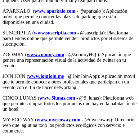
Juguetes USB para el mundo virtual y real para niños.
APÁRKALO (
www.aparkalo.com
- @aparkalo ): Aplicación
móvil que permite conocer las plazas de parking que están
disponibles en una ciudad.
SUSCRIPTIA (
www.suscriptia.com
- @suscriptia): Plataforma
para tiendas online que permite vender productos por el sistema de
suscripción.
ZOOMRY (
www.zoomry.com
- @ZoomryHQ ): Aplicación que
genera una representación visual de la actividad de twitter en tu
evento.
JOIN JOIN (
www.joinjoin.me
- @JoinJoinApp): Aplicación móvil
que te permite conocer a otros profesionales que participan en un
evento con el fin de hacer networking.
CINCO LUNAS (
www.5lunas.com
- @5_lunas): Plataforma web
que permite comprar todos los productos que hay en la habitación de
un hotel.
MY ECO WAY (
www.myecoway.com
- @myecoway): Directorio
web que aglutina todo los productos ecológicos con servicio e-
commerce.