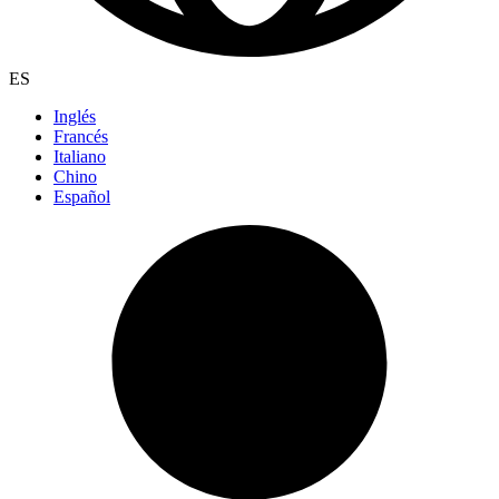
ES
Inglés
Francés
Italiano
Chino
Español