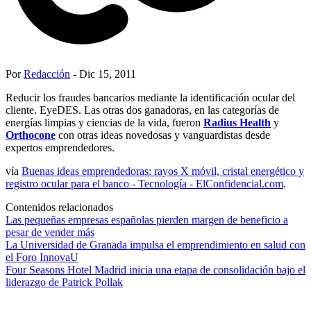
Por
Redacción
- Dic 15, 2011
Reducir los fraudes bancarios mediante la identificación ocular del
cliente. EyeDES. Las otras dos ganadoras, en las categorías de
energías limpias y ciencias de la vida, fueron
Radius Health
y
Orthocone
con otras ideas novedosas y vanguardistas desde
expertos emprendedores.
vía
Buenas ideas emprendedoras: rayos X móvil, cristal energético y
registro ocular para el banco - Tecnología - ElConfidencial.com
.
Contenidos relacionados
Las pequeñas empresas españolas pierden margen de beneficio a
pesar de vender más
La Universidad de Granada impulsa el emprendimiento en salud con
el Foro InnovaU
Four Seasons Hotel Madrid inicia una etapa de consolidación bajo el
liderazgo de Patrick Pollak