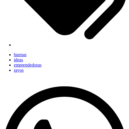
buenas
ideas
emprendedoras
rayos