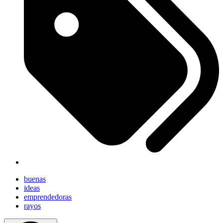
buenas
ideas
emprendedoras
rayos