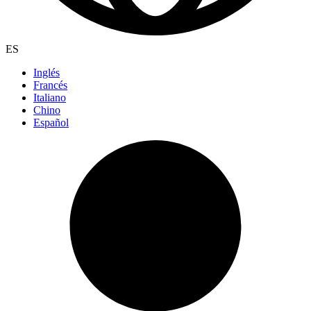
ES
Inglés
Francés
Italiano
Chino
Español