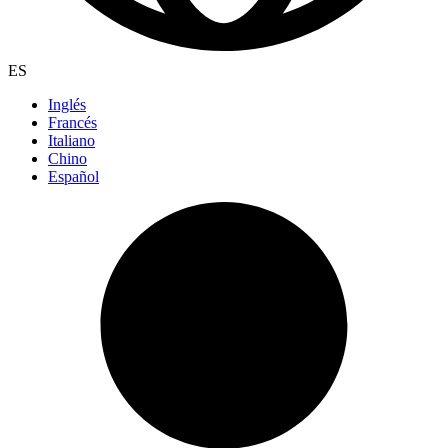
ES
Inglés
Francés
Italiano
Chino
Español