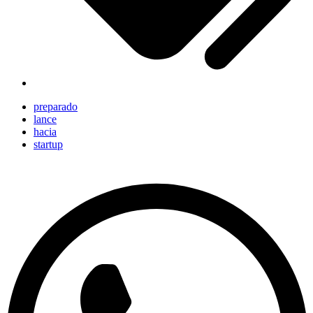
preparado
lance
hacia
startup