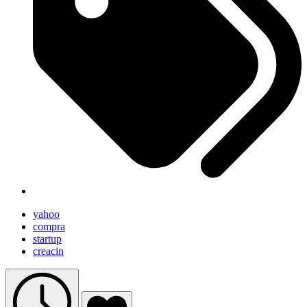
yahoo
compra
startup
creacin