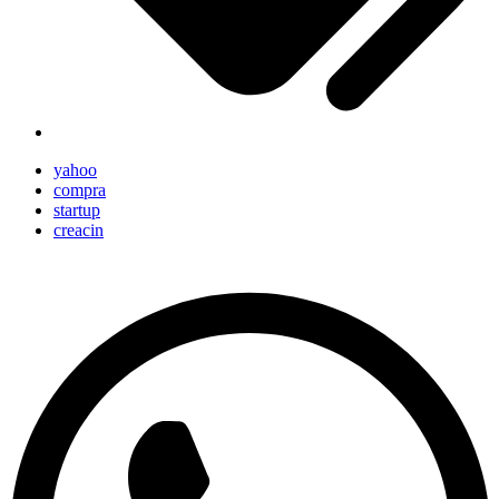
yahoo
compra
startup
creacin