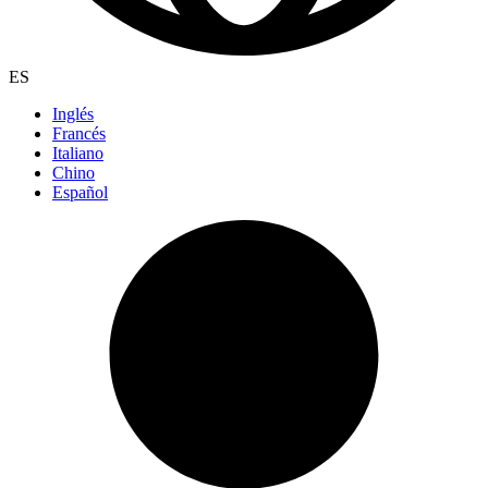
ES
Inglés
Francés
Italiano
Chino
Español