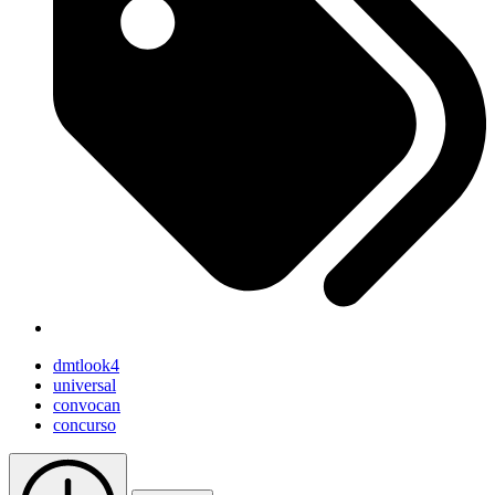
dmtlook4
universal
convocan
concurso