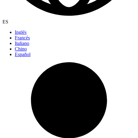
ES
Inglés
Francés
Italiano
Chino
Español