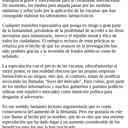
emergencia grave y trascendente para la comunidad internacional.
De momento, los medios para atajarla pasan por las medidas
sanitarias y sobre todo por la aplicación de las vacunas que han
conseguido elaborar los laboratorios farmacéuticos.
Cualquier maniobra especulativa que ponga en riesgo a gran parte
de la humanidad, privándola de la posibilidad de acceder a las dosis
necesarias para inmunizarse, merece el repudio moral y ético de
todos los ciudadanos. El enérgico rechazo de estas prácticas se
refuerza por el hecho de que los avances en la investigación han
sido posibles gracias a la inversión de fondos públicos como he
señalado.
La especulación con el precio de las vacunas, ofreciéndoselas al
mejor postor, es una realidad obscena que las propias empresas
farmacéuticas no niegan, sino que, al contrario, tratan de justificar
invocando las llamadas “leyes del mercado”. Para colmo, gran parte
de los medios informativos y muchos gobiernos y partidos políticos
utilizan este repulsivo mercadeo como munición política para
desgastar al adversario.
En ese sentido, bastantes lectores argumentarán que es como
consecuencia del aumento de la demanda. Pero me gustaría en este
caso llamar al hecho por su nombre, que no es otro que una enorme
especulación que ha dado lugar a un aumento considerable de los
beneficios para los que la han practicado.