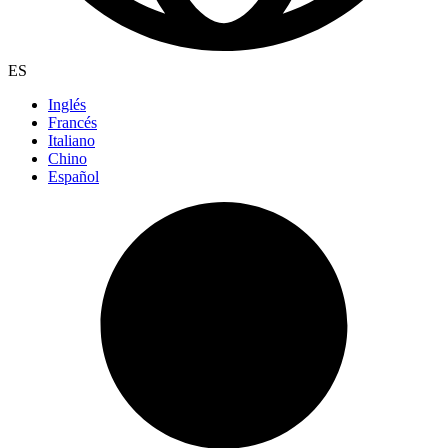
ES
Inglés
Francés
Italiano
Chino
Español