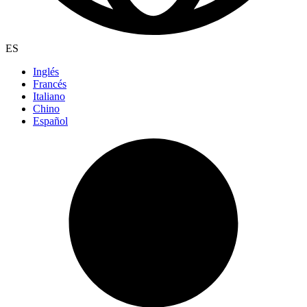
ES
Inglés
Francés
Italiano
Chino
Español