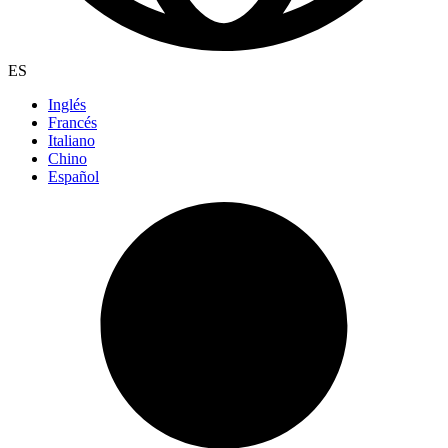
ES
Inglés
Francés
Italiano
Chino
Español