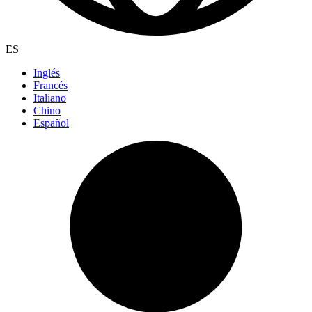
ES
Inglés
Francés
Italiano
Chino
Español