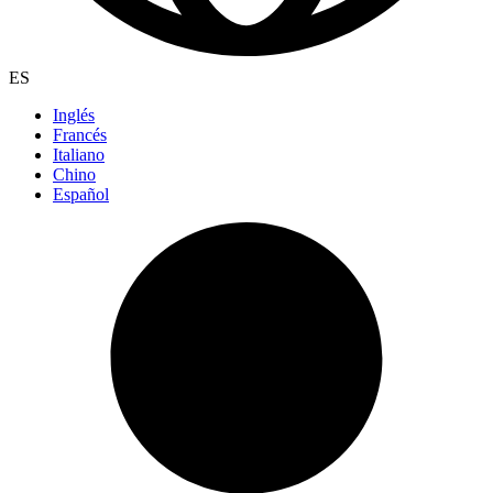
ES
Inglés
Francés
Italiano
Chino
Español