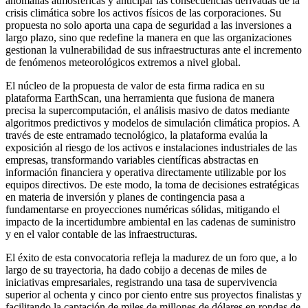
anomalías atmosféricas y anticipar las consecuencias derivadas de la
crisis climática sobre los activos físicos de las corporaciones. Su
propuesta no solo aporta una capa de seguridad a las inversiones a
largo plazo, sino que redefine la manera en que las organizaciones
gestionan la vulnerabilidad de sus infraestructuras ante el incremento
de fenómenos meteorológicos extremos a nivel global.
El núcleo de la propuesta de valor de esta firma radica en su
plataforma EarthScan, una herramienta que fusiona de manera
precisa la supercomputación, el análisis masivo de datos mediante
algoritmos predictivos y modelos de simulación climática propios. A
través de este entramado tecnológico, la plataforma evalúa la
exposición al riesgo de los activos e instalaciones industriales de las
empresas, transformando variables científicas abstractas en
información financiera y operativa directamente utilizable por los
equipos directivos. De este modo, la toma de decisiones estratégicas
en materia de inversión y planes de contingencia pasa a
fundamentarse en proyecciones numéricas sólidas, mitigando el
impacto de la incertidumbre ambiental en las cadenas de suministro
y en el valor contable de las infraestructuras.
El éxito de esta convocatoria refleja la madurez de un foro que, a lo
largo de su trayectoria, ha dado cobijo a decenas de miles de
iniciativas empresariales, registrando una tasa de supervivencia
superior al ochenta y cinco por ciento entre sus proyectos finalistas y
facilitando la captación de miles de millones de dólares en rondas de