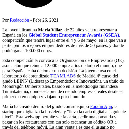
Por
Redacción
- Febr 26, 2021
La joven alicantina
María Villar
, de 22 años va a representar a
España en los
Global Student Entrepreneur Awards (GSEA)
,
competición que tendrá lugar entre el 4 y 6 de mayo, en la que van a
participar los mejores emprendedores de más de 50 países, y donde
podrá ganar 100.000 euros.
Esta competición la convoca la Organización de Empresarios (OE),
asociación que reúne a 12.000 empresarios de todo el mundo, que
para España acaba de tomar una decisión. La joven cursa en el
laboratorio de aprendizaje
T
EAMLABS
de Madrid 4º curso del
grado LEINN (Liderazgo Emprendedor e Innovación), un título de
Mondragón Unibertsitatea, basado en la metodología finlandesa
Tiimiakatemia, donde se aprende creando empresas reales desde el
primer día en equipo y viajando por el mundo.
María ha creado dentro del grado con su equipo
Foodin App
, la
startup que digitaliza la hostelería y “lleva la carta digital al siguiente
nivel”. Esta web-app permite ver la carta, pedir una comanda y
pagar en los restaurantes con tan solo escanear un código QR a
través del teléfono móvil. La gran ventaja es que el usuario no