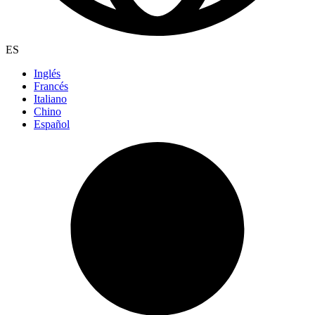
ES
Inglés
Francés
Italiano
Chino
Español