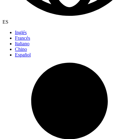
ES
Inglés
Francés
Italiano
Chino
Español