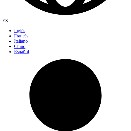
ES
Inglés
Francés
Italiano
Chino
Español