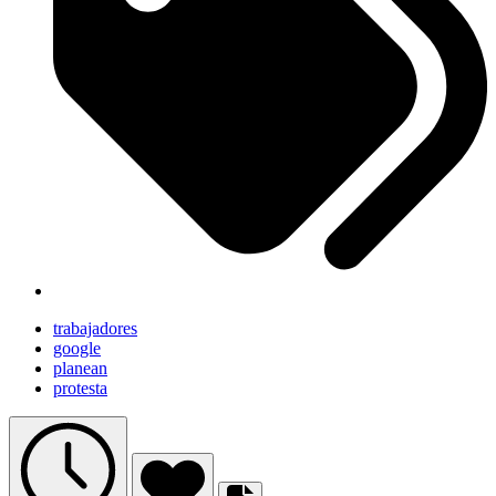
trabajadores
google
planean
protesta