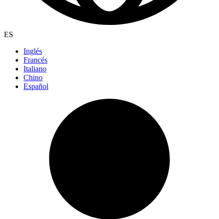
ES
Inglés
Francés
Italiano
Chino
Español