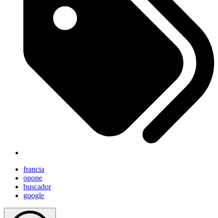
francia
opone
buscador
google